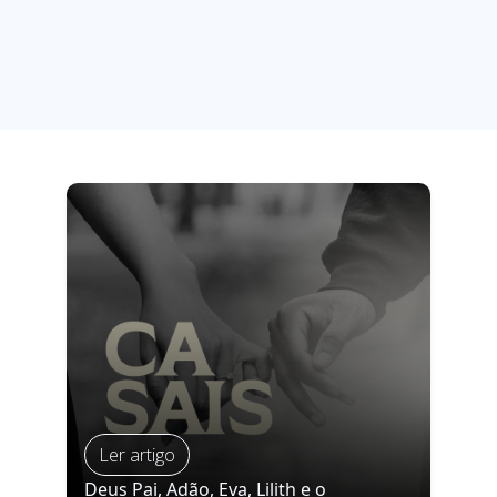
Ler artigo
Deus Pai, Adão, Eva, Lilith e o